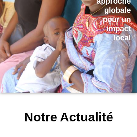
approche
globale
pour un
impact
local
Notre Actualité