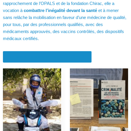
rapprochement de l’OPALS et de la fondation Chirac, elle a
vocation à
combattre l’inégalité devant la santé
et à mener
sans relâche la mobilisation en faveur d’une médecine de qualité,
pour tous, par des professionnels qualifiés, avec des
médicaments approuvés, des vaccins contrôlés, des dispositifs
médicaux certifiés.
En savoir plus sur la Fondation OPALS