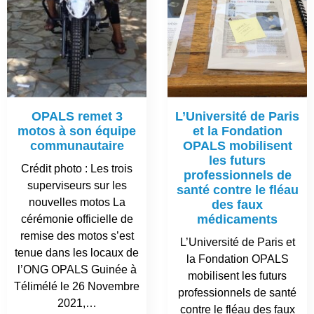
OPALS remet 3
L’Université de Paris
motos à son équipe
et la Fondation
communautaire
OPALS mobilisent
les futurs
Crédit photo : Les trois
professionnels de
superviseurs sur les
santé contre le fléau
nouvelles motos La
des faux
médicaments
cérémonie officielle de
remise des motos s’est
L’Université de Paris et
tenue dans les locaux de
la Fondation OPALS
l’ONG OPALS Guinée à
mobilisent les futurs
Télimélé le 26 Novembre
professionnels de santé
2021,…
contre le fléau des faux