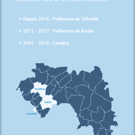
Depuis 2016 : Préfecture de Télimélé
2011 - 2017 : Préfecture de Kindia
2007 - 2010 : Conakry