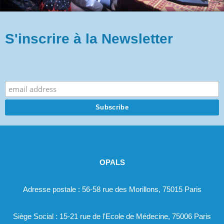
S'inscrire à la Newsletter
.
OPALS
Adresse postale : 56-58 rue des Morillons, 75015 Paris
Siège Social : 15-21 rue de l'Ecole de Médecine, 75006 Paris