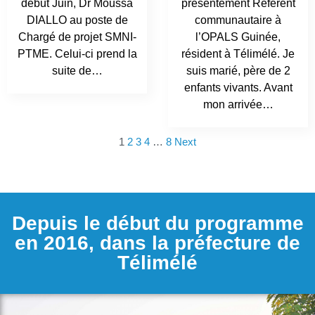
début Juin, Dr Moussa
présentement Référent
DIALLO au poste de
communautaire à
Chargé de projet SMNI-
l’OPALS Guinée,
PTME. Celui-ci prend la
résident à Télimélé. Je
suite de…
suis marié, père de 2
enfants vivants. Avant
mon arrivée…
1
2
3
4
…
8
Next
Depuis le début du programme
en 2016, dans la préfecture de
Télimélé