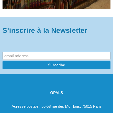
S'inscrire à la Newsletter
.
OPALS
Adresse postale : 56-58 rue des Morillons, 75015 Paris