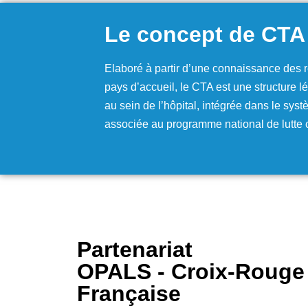
Le concept de CTA
Elaboré à partir d’une connaissance des ré
pays d’accueil, le CTA est une structure 
au sein de l’hôpital, intégrée dans le sys
associée au programme national de lutte c
Partenariat
OPALS - Croix-Rouge
Française