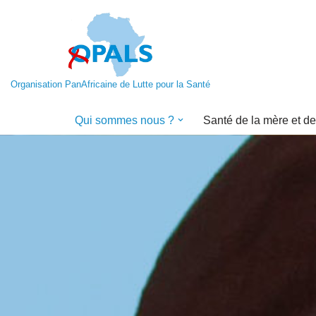
Aller
au
contenu
Organisation PanAfricaine de Lutte pour la Santé
Qui sommes nous ?
Santé de la mère et de