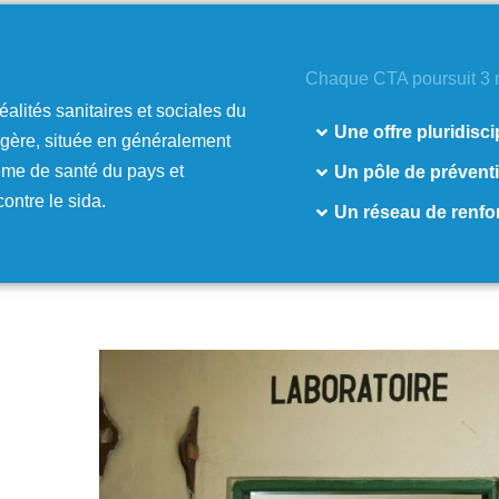
Chaque CTA poursuit 3 
alités sanitaires et sociales du
Une offre pluridisci
légère, située en généralement
tème de santé du pays et
Un pôle de prévent
ontre le sida.
Un réseau de renf