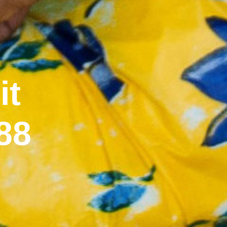
it
88