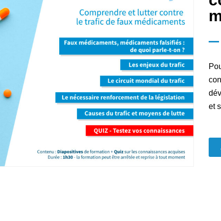
m
Pou
con
dév
et 