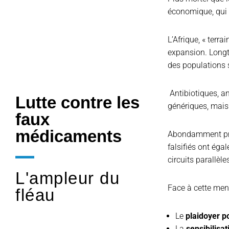
économique, qui 
L’Afrique, « terra
expansion. Longt
des populations s
Antibiotiques, an
Lutte contre les
génériques, mais 
faux
médicaments
Abondamment pré
falsifiés ont éga
circuits parallèl
L'ampleur du
Face à cette men
fléau
Le
plaidoyer po
La
sensibilisat