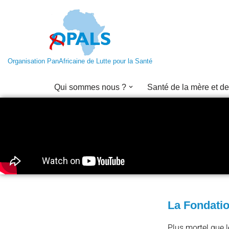
Aller
au
contenu
Organisation PanAfricaine de Lutte pour la Santé
Qui sommes nous ?
Santé de la mère et de
La Fondatio
Plus mortel que l