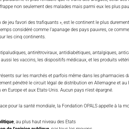
frappe non seulement des malades mais parmi eux les plus pau
in de jeu favori des trafiquants », est le continent le plus duremen
emps considéré comme l’apanage des pays pauvres, ce commerce
ur les cinq continents.
tipaludiques, antirétroviraux, antidiabétiques, antalgiques, an
aussi les vaccins, les dispositifs médicaux, et les produits vétéri
sents sur les marchés et parfois même dans les pharmacies d
lement pénétré le circuit légal de distribution en Allemagne et a
es en Europe et aux Etats-Unis. Aucun pays n’est épargné.
ace pour la santé mondiale, la Fondation OPALS appelle à la mobi
litique
, au plus haut niveau des Etats
ion de l’opinion publique
, par tous les moyens