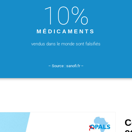
10
%
MÉDICAMENTS
vendus dans le monde sont falsifiés
– Source : sanofi.fr –
C
c