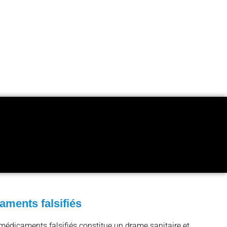
aments falsifiés
s médicaments falsifiés constitue un drame sanitaire et