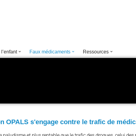
 l’enfant
Faux médicaments
Ressources
n OPALS s'engage contre le trafic de médic
e paludisme et plus rentable que le trafic des drogues, celui de