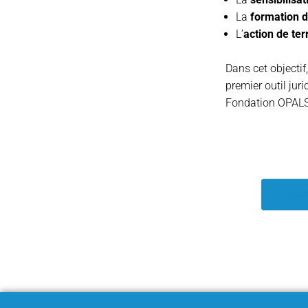
La
formation d
L’
action de ter
Dans cet objectif
premier outil jur
Fondation OPALS 
Accéd