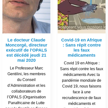
Le docteur Claude
Covid-19 en Afrique
Moncorgé, directeur
: Sans répit contre
exécutif de l’OPALS
les faux
est décédé jeudi 21
médicaments
mai 2020
Covid 19 en Afrique :
Le Professeur Marc
Sans répit contre les faux
Gentilini, les membres
médicaments Avec la
du Conseil
pandémie mondiale de
d’Administration et les
Covid 19, nous faisons
collaborateurs de
face à une
l’OPALS (Organisation
recrudescence de faux
Panafricaine de Lutte
médicaments et