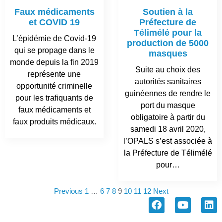
Faux médicaments
Soutien à la
et COVID 19
Préfecture de
Télimélé pour la
L’épidémie de Covid-19
production de 5000
qui se propage dans le
masques
monde depuis la fin 2019
Suite au choix des
représente une
autorités sanitaires
opportunité criminelle
guinéennes de rendre le
pour les trafiquants de
port du masque
faux médicaments et
obligatoire à partir du
faux produits médicaux.
samedi 18 avril 2020,
l’OPALS s’est associée à
la Préfecture de Télimélé
pour…
Previous
1
…
6
7
8
9
10
11
12
Next