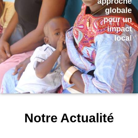
approche
globale
pour un
impact
local
Notre Actualité