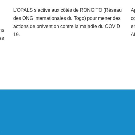
A
L’OPALS s’active aux côtés de RONGITO (Réseau
c
des ONG Internationales du Togo) pour mener des
e
actions de prévention contre la maladie du COVID
ns
A
19.
es
5