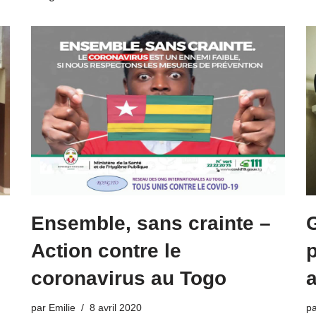
G
Ensemble, sans crainte –
p
Action contre le
a
coronavirus au Togo
p
par
Emilie
8 avril 2020