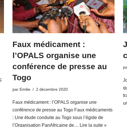
Faux médicament :
l’OPALS organise une
c
conférence de presse au
p
Togo
S
J
q
par
Emilie
2 décembre 2020
t
Faux médicament : l’OPALS organise une
u
conférence de presse au Togo Faux médicaments
: Une étude conduite au Togo sous l’égide de
l’Organisation PanAfricaine de…
Lire la suite »