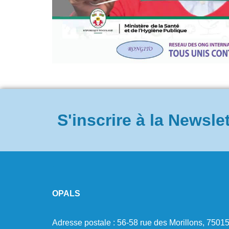
S'inscrire à la Newsle
.
OPALS
Adresse postale : 56-58 rue des Morillons, 7501