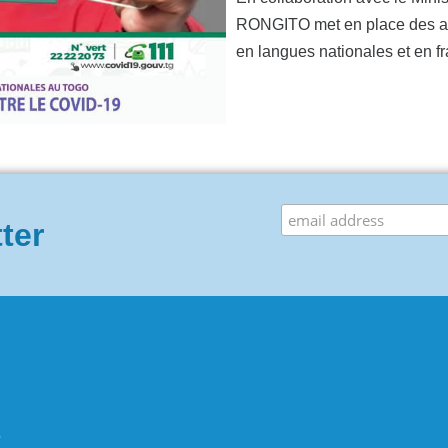
RONGITO met en place des act
en langues nationales et en fra
tter
5