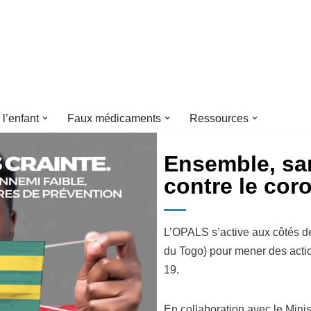
 l’enfant
Faux médicaments
Ressources
Ensemble, san
contre le cor
L’OPALS s’active aux côtés 
du Togo) pour mener des acti
19.
En collaboration avec le Minis