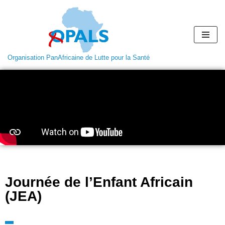
Aller
au
contenu
Organisation PanAfricaine de Lutte pour la Santé
Journée de l’Enfant Africain
(JEA)