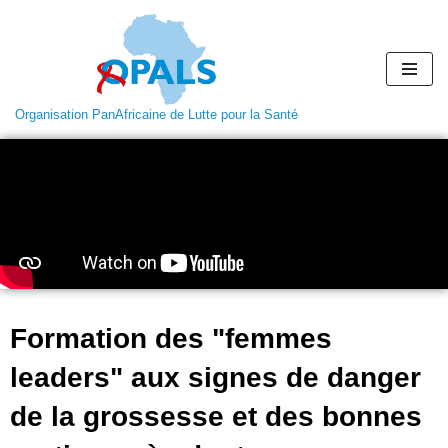
Aller
au
contenu
Organisation PanAfricaine de Lutte pour la Santé
Formation des "femmes
leaders" aux signes de danger
de la grossesse et des bonnes